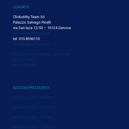
CONTATTI
Clickutility Team Srl
Palazzo Salvago Pinelli
via San luca 12/53 – 16124 Genova
www.clickutilityteam.it
tel: 010 8596110
info@pstconference.it
Aggiorna le preferenze sui cookie
Cookie Policy
Policy Privacy
EDIZIONI PRECEDENTI
Edizione 2022 – NAPOLI
Edizione 2021 – GENOVA
Edizione 2020 – NAPOLI
Edizione 2019 – GENOVA