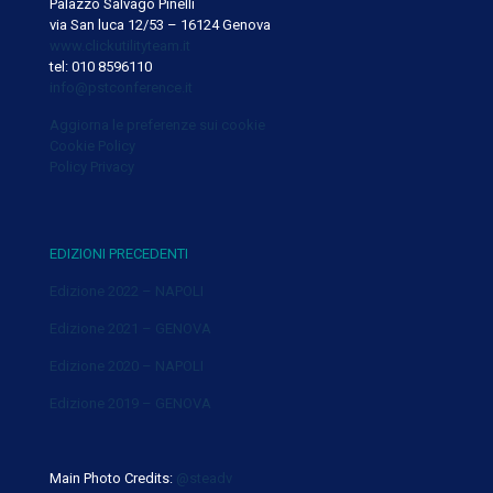
Palazzo Salvago Pinelli
via San luca 12/53 – 16124 Genova
www.clickutilityteam.it
tel: 010 8596110
info@pstconference.it
Aggiorna le preferenze sui cookie
Cookie Policy
Policy Privacy
EDIZIONI PRECEDENTI
Edizione 2022 – NAPOLI
Edizione 2021 – GENOVA
Edizione 2020 – NAPOLI
Edizione 2019 – GENOVA
Main Photo Credits:
@steadv